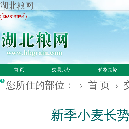
湖北粮网
网站支持IPV6
首 页
交易服务
价格走势
您所住的部位： ›
首 页
›
新季小麦长势