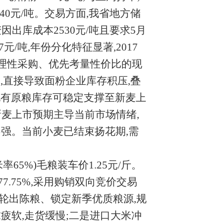
下降40元/吨。交易方面,我省地方储
出库成本2530元/吨且要求5月
元/吨,年份分化特征显著,2017
企业理性采购、优先考量性价比的现
,直接导致面粉企业库存积压,叠
现有原粮库存可稳定支撑至新麦上
。新麦上市预期主导当前市场情绪,
不强。当前小麦已结束扬花期,需
率65%)毛粮装车价1.25元/斤。
77.75%,采用购销双向竞价交易
利轮出陈粮、锁定新季优质粮源,规
疲软,走货缓慢;二是进口大米冲