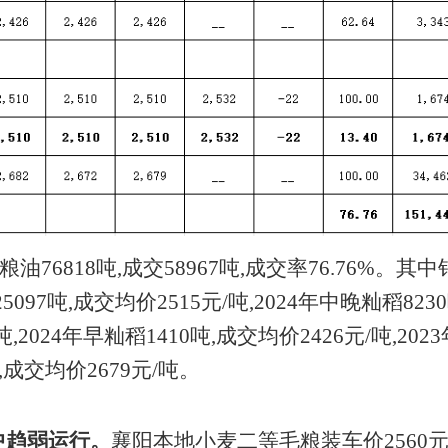
粮油
76818
吨,成交
58967
吨,成交率
76.76
%。其中
5097吨,成交均价2515元/吨,2024年中晚籼稻823
,2024年早籼稻1410吨,成交均价2426元/吨,202
,成交均价2679元/吨。
中趋弱运行。
襄阳本地小麦二等毛粮装车价
2560