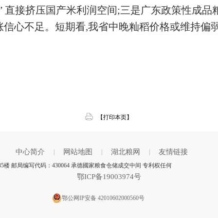
跌” 直接挤压国产米利润空间;三是广东政策性成
看涨信心不足。短期看,我省中晚籼稻价格或维持偏
【打印本页】
中心简介
网站地图
湖北粮网
友情链接
|
|
|
楼 邮局编写代码：430064 承德國家粮食仓储成交中间 专利权任何
鄂ICP备19003974号
鄂公网IP安备 42010602000560号