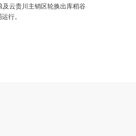
品粮及云贵川主销区轮换出库稻谷
弱运行。