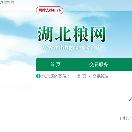
湖北粮网
网站支持IPV6
首 页
交易服务
您隶属的职位： ›
首 页
›
交易报告
|
时长：20