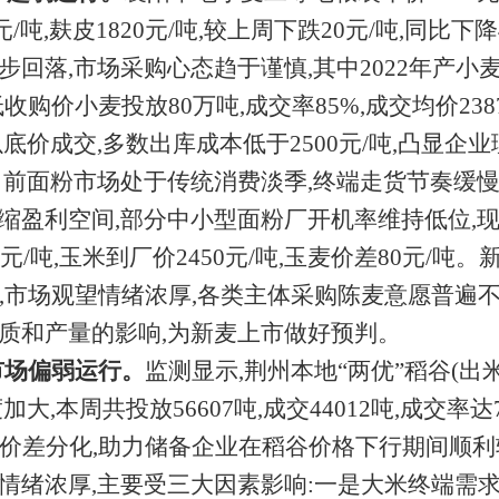
元/吨,麸皮1820元/吨,较上周下跌20元/吨,同比
回落,市场采购心态趋于谨慎,其中2022年产小麦因
购价小麦投放80万吨,成交率85%,成交均价2387
多以底价成交,多数出库成本低于2500元/吨,凸显
当前面粉市场处于传统消费淡季,终端走货节奏缓慢
缩盈利空间,部分中小型面粉厂开机率维持低位,
元/吨,玉米到厂价2450元/吨,玉麦价差80元/吨
,市场观望情绪浓厚,各类主体采购陈麦意愿普遍
质和产量的影响,为新麦上市做好预判。
市场
偏弱运行
。
监测显示,荆州本地
“两优”稻谷(出米
,本周共投放56607吨,成交44012吨,成交率达
搭配价差分化,助力储备企业在稻谷价格下行期间顺
情绪浓厚,主要受三大因素影响:一是大米终端需求