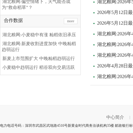
湖北粮网:偏空情绪下，天气能否成
湖北粮网:202
为“救命稻草”？
2026年5月1
合作数据
more
2026年5月1
湖北粮网:202
湖北粮网:小麦稳中有涨 籼稻依旧承压
湖北粮网:新麦收割进度加快 中晚籼稻
湖北粮网:202
趋弱运行
湖北粮网:202
新麦上市范围扩大 中晚籼稻趋弱运行
2026年4月2
小麦稳中趋弱运行 稻谷双向交易活跃
湖北粮网:202
中心简介
|
电力电话号码：深圳市武昌区武珞路4510号新黄金时代商务洽谈机构35楼 邮政银行标识