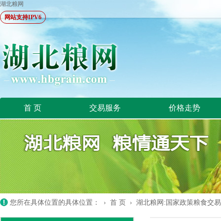
湖北粮网
网站支持IPV6
首 页
交易服务
价格走势
您所在具体位置的具体位置： ›
首 页
›
湖北粮网:国家政策粮食交